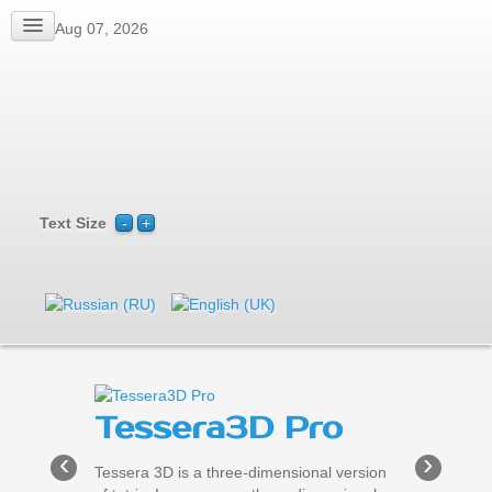
Fri, Aug 07, 2026
Text Size
Tessera3D Pro
Tessera3D Free
‹
›
Tessera 3D is a three-dimensional version
Tessera 3D is a three-dimensional version