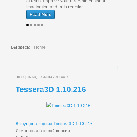
of tetris. Improve your three-dimensional
of tetris. Improve your three-dimensional
imagination and train reaction.
imagination and train reaction.
Read More
Read More
Вы здесь:
Home
Понедельник, 10 марта 2014 00:00
Tessera3D 1.10.216
Выпущена версия Tessera3D 1.10.216
Изменения в новой версии: